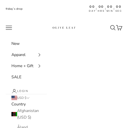
Skip to content
00
00
00
00
:
:
:
friday`s drop
DAY
HRS
MIN
SEC
shoptheoliveleaf
Navigation menu
Search
Cart
New
Apparel
Home + Gift
SALE
LOGIN
USD $
Country
Afghanistan
(USD $)
Åland