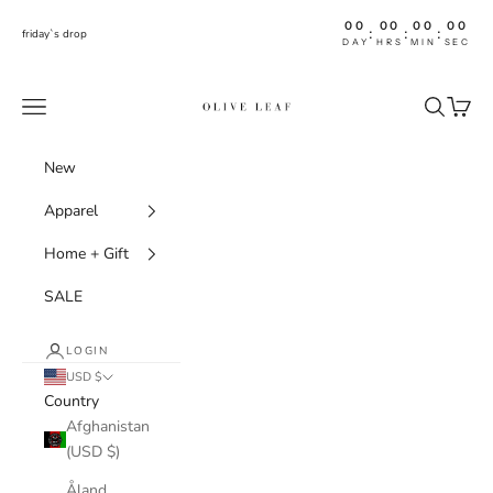
Skip to content
00
00
00
00
:
:
:
friday`s drop
DAY
HRS
MIN
SEC
shoptheoliveleaf
Navigation menu
Search
Cart
New
Apparel
Home + Gift
SALE
LOGIN
USD $
Country
Afghanistan
(USD $)
Åland