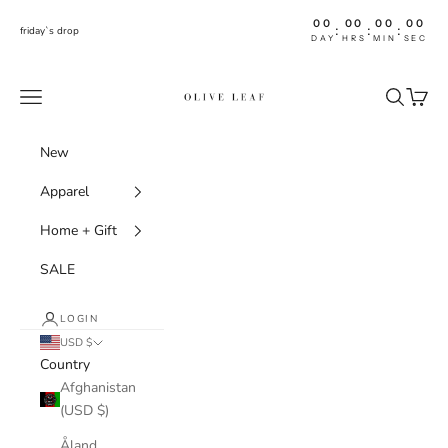
Skip to content
00
00
00
00
:
:
:
friday`s drop
DAY
HRS
MIN
SEC
shoptheoliveleaf
Navigation menu
Search
Cart
New
Apparel
Home + Gift
SALE
LOGIN
USD $
Country
Afghanistan
(USD $)
Åland