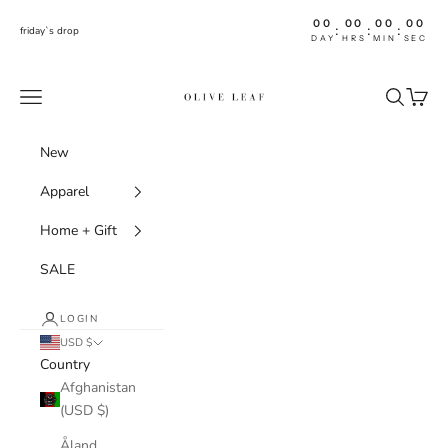
Skip to content
00
00
00
00
:
:
:
friday`s drop
DAY
HRS
MIN
SEC
shoptheoliveleaf
Navigation menu
Search
Cart
New
Apparel
Home + Gift
SALE
LOGIN
USD $
Country
Afghanistan
(USD $)
Åland