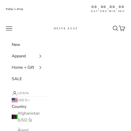
Skip to content
00
00
00
00
:
:
:
friday`s drop
DAY
HRS
MIN
SEC
shoptheoliveleaf
Navigation menu
Search
Cart
New
Apparel
Home + Gift
SALE
LOGIN
USD $
Country
Afghanistan
(USD $)
Åland