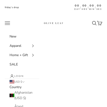
Skip to content
00
00
00
00
:
:
:
friday`s drop
DAY
HRS
MIN
SEC
shoptheoliveleaf
Navigation menu
Search
Cart
New
Apparel
Home + Gift
SALE
LOGIN
USD $
Country
Afghanistan
(USD $)
Åland