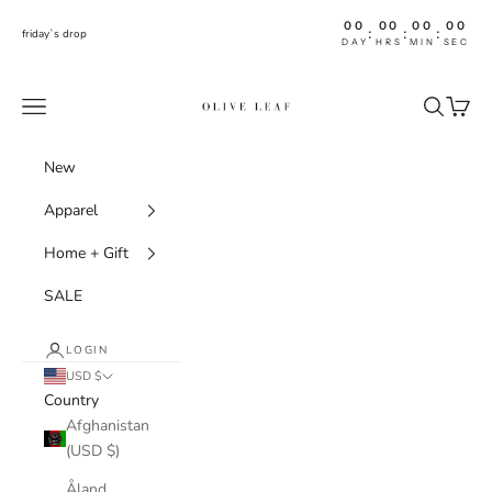
Skip to content
00
00
00
00
:
:
:
friday`s drop
DAY
HRS
MIN
SEC
shoptheoliveleaf
Navigation menu
Search
Cart
New
Apparel
Home + Gift
SALE
LOGIN
USD $
Country
Afghanistan
(USD $)
Åland